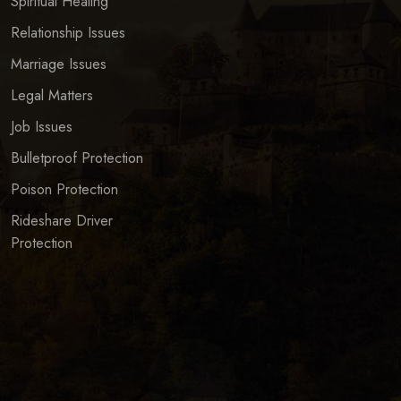
Spiritual Healing
Relationship Issues
Marriage Issues
Legal Matters
Job Issues
Bulletproof Protection
Poison Protection
Rideshare Driver
Protection