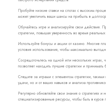
Пробуйте низкие ставки на слотах с высоким проце
может увеличить ваши шансы на прибыль в долгоср
Обучайтесь игре и анализируйте свои действия. Пр
стратегии, повышая уверенность во время реальных 
Используйте бонусы и акции от казино. Многие пл
условия использования, чтобы максимально выгодн
Сосредоточьтесь на одной или нескольких играх, 
позволяет находить лучшие стратегии и принимать
Следите за играми с элементом стратегии, такими к
удачи, но и от ваших навыков и анализа противнико
Регулярно обновляйте свои знания о стратегиях и н
специализированные ресурсы, чтобы быть в курсе