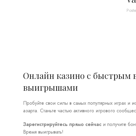
Post
Онлайн казино с быстрым 
выигрышами
Пробуйте свои силы в самых популярных играх и и
азарта. Станьте частью активного игрового сообще
Зарегистрируйтесь прямо сейчас
и получите бон
Время выигрывать!