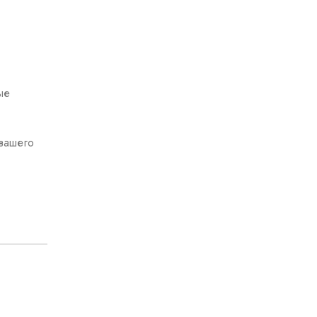
ые
 вашего