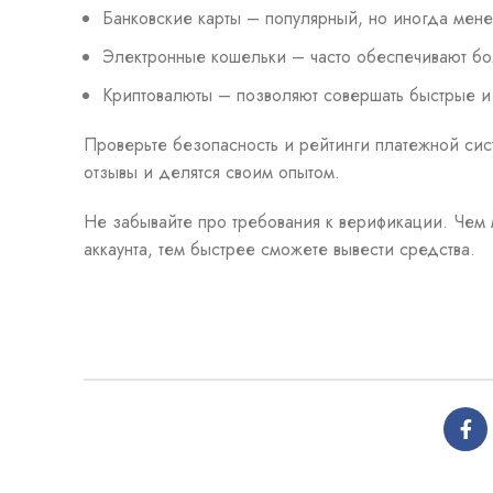
Банковские карты – популярный, но иногда мене
Электронные кошельки – часто обеспечивают б
Криптовалюты – позволяют совершать быстрые и
Проверьте безопасность и рейтинги платежной си
отзывы и делятся своим опытом.
Не забывайте про требования к верификации. Чем
аккаунта, тем быстрее сможете вывести средства.