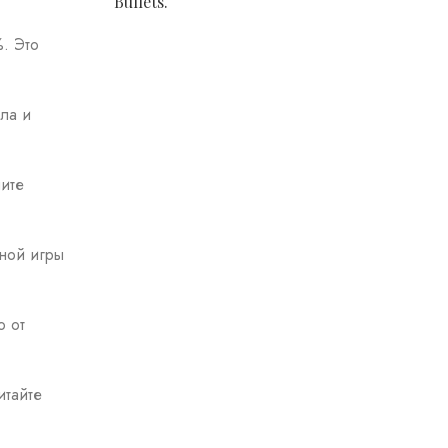
Bullets.
%. Это
ила и
чите
тной игры
о от
итайте