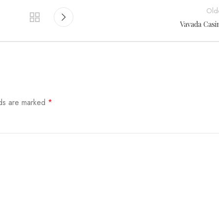
Old
Vavada Casi
lds are marked
*