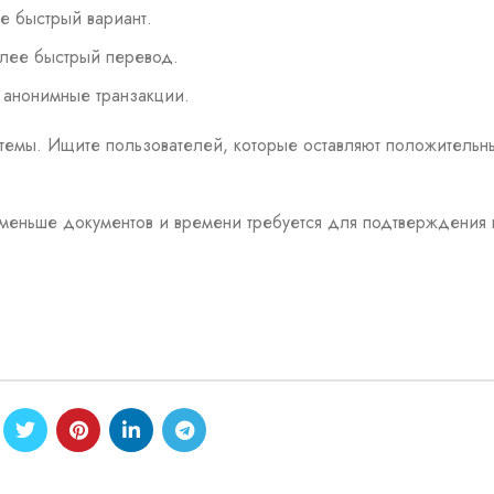
е быстрый вариант.
олее быстрый перевод.
 анонимные транзакции.
стемы. Ищите пользователей, которые оставляют положительн
 меньше документов и времени требуется для подтверждения