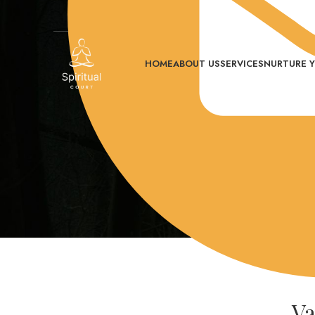
HOME
ABOUT US
SERVICES
NURTURE 
N
Va