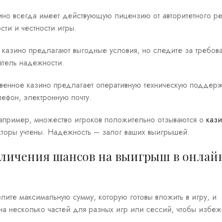
о всегда имеет действующую лицензию от авторитетного ре
ти и честности игры.
казино предлагают выгодные условия, но следите за требов
атель надежности.
твенное казино предлагает оперативную техническую поддерж
лефон, электронную почту.
апример, множество игроков положительно отзываются о
каз
кторы учтены. Надежность – залог ваших выигрышей.
еличения шансов на выигрыш в онлай
лите максимальную сумму, которую готовы вложить в игру, и
а несколько частей для разных игр или сессий, чтобы избеж