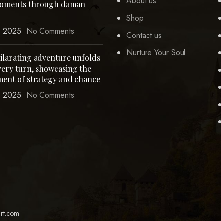
About us
moments through daman
Shop
4, 2025
No Comments
Contact us
Nurture Your Soul
ilarating adventure unfolds
very turn, showcasing the
ment of strategy and chance
4, 2025
No Comments
urt.com